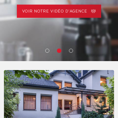
VOIR NOTRE VIDÉO D'AGENCE
NOS COURTIERS
NOS COURTIERS
RECHERCHEZ
RECHERCHEZ
PRIX
PRIX