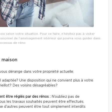
 selon votre situation. Pour ce faire, n’hésitez pas à visiter
essionnel de l’aménagement intérieur qui pourra vous guider dans
rocessus de réno
e maison
us dérange dans votre propriété actuelle.
 adaptée? Une disposition qui ne convient plus à votre
vieillot? Des voisins désagréables?
ent être réglés par des rénos :
N’oubliez pas de
tous les travaux souhaités peuvent être effectués.
e d’autres peuvent être tout simplement interdits