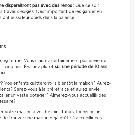
i ne disparaitront pas avec des rénos :
Que ce soit
es travaux exigés. C’est important de les garder en
s ont aussi leur poids dans la balance.
urs
à long terme. Vous n’aurez certainement pas envie de
s cinq ans! Évaluez plutôt
sur une période de 10 ans
.
oix.
r? Vos enfants quitteront-ils bientôt la maison? Aurez-
ients? Serez-vous à la préretraite et aurez envie
taller un vaste potager? Aimerez-vous accueillir des
essaire?
 votre maison à vos besoins futurs, tandis qu’un
 de trouver une maison déjà prête à accueillir ces