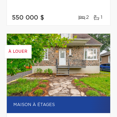
550 000 $
2
1
À LOUER
MAISON À ÉTAGES