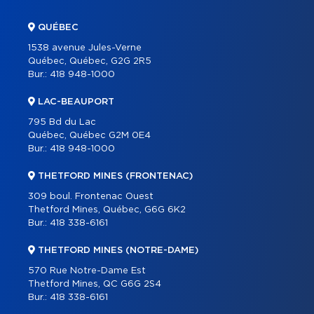
QUÉBEC
1538 avenue Jules-Verne
Québec, Québec, G2G 2R5
Bur.:
418 948-1000
LAC-BEAUPORT
795 Bd du Lac
Québec, Québec G2M 0E4
Bur.:
418 948-1000
THETFORD MINES (FRONTENAC)
309 boul. Frontenac Ouest
Thetford Mines, Québec, G6G 6K2
Bur.:
418 338-6161
THETFORD MINES (NOTRE-DAME)
570 Rue Notre-Dame Est
Thetford Mines, QC G6G 2S4
Bur.:
418 338-6161