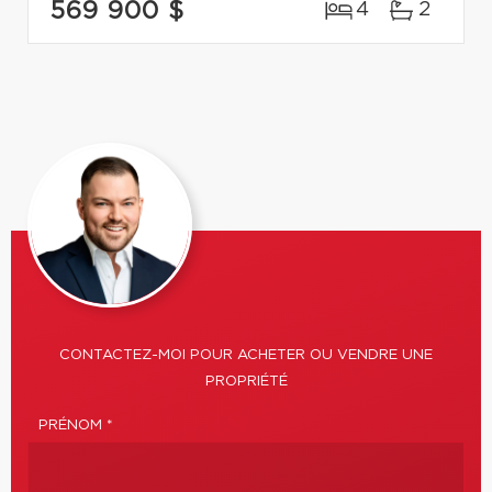
569 900 $
4
2
CONTACTEZ-MOI POUR ACHETER OU VENDRE UNE
PROPRIÉTÉ
PRÉNOM *