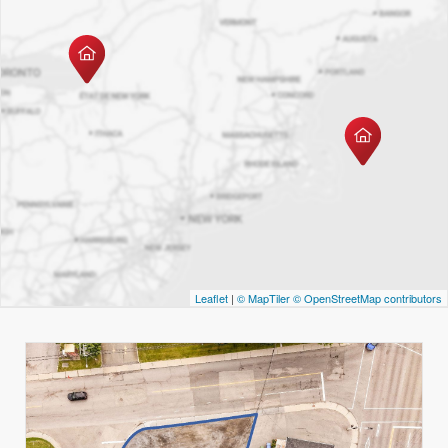
Leaflet
|
© MapTiler
© OpenStreetMap contributors