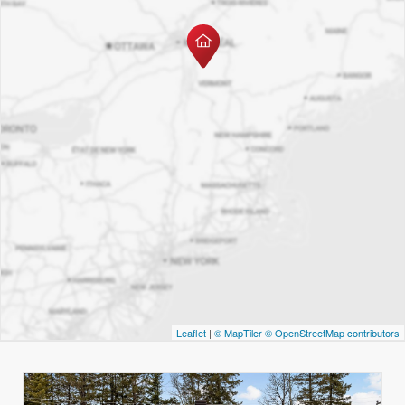
Leaflet
|
© MapTiler
© OpenStreetMap contributors