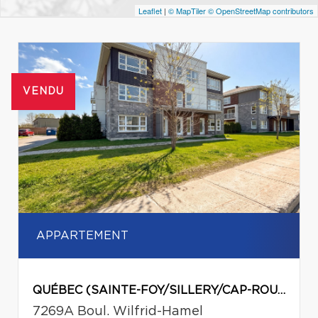
Leaflet
|
© MapTiler
© OpenStreetMap contributors
VENDU
APPARTEMENT
QUÉBEC (SAINTE-FOY/SILLERY/CAP-ROUGE)
7269A Boul. Wilfrid-Hamel