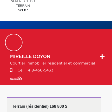
SUPERFICIE DU
TERRAIN
2
571 M
MIREILLE
DOYON
Courtier immobilier résidentiel et commercial
Cell.:
418-456-5433
Terrain (résidentiel) 168 800 $