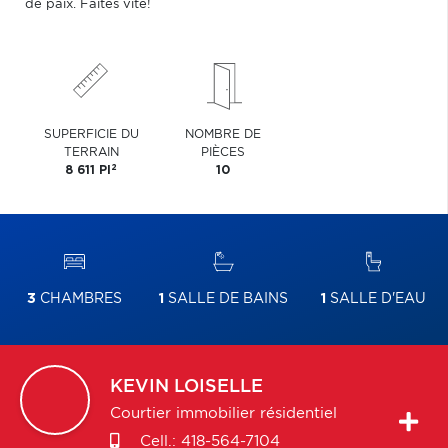
de paix. Faites vite!
SUPERFICIE DU
NOMBRE DE
TERRAIN
PIÈCES
2
8 611 PI
10
3
CHAMBRES
1
SALLE DE BAINS
1
SALLE D'EAU
KEVIN
LOISELLE
Courtier immobilier résidentiel
Cell.:
418-564-7104