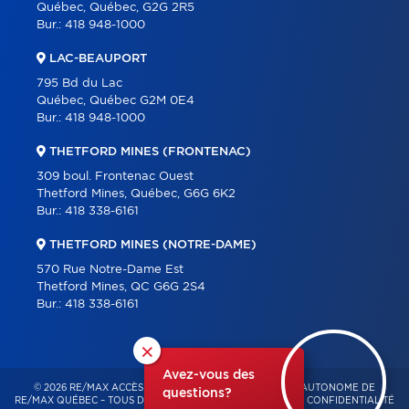
Québec, Québec, G2G 2R5
Bur.:
418 948-1000
LAC-BEAUPORT
795 Bd du Lac
Québec, Québec G2M 0E4
Bur.:
418 948-1000
THETFORD MINES (FRONTENAC)
309 boul. Frontenac Ouest
Thetford Mines, Québec, G6G 6K2
Bur.:
418 338-6161
THETFORD MINES (NOTRE-DAME)
570 Rue Notre-Dame Est
Thetford Mines, QC G6G 2S4
Bur.:
418 338-6161
×
Avez-vous des
© 2026 RE/MAX ACCÈS – FRANCHISÉ INDÉPENDANT ET AUTONOME DE
questions?
RE/MAX QUÉBEC – TOUS DROITS RÉSERVÉS -
POLITIQUE DE CONFIDENTIALITÉ