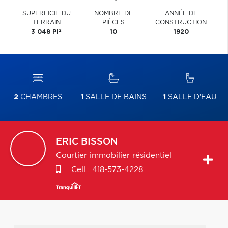
SUPERFICIE DU
NOMBRE DE
ANNÉE DE
TERRAIN
PIÈCES
CONSTRUCTION
2
3 048 PI
10
1920
2
CHAMBRES
1
SALLE DE BAINS
1
SALLE D'EAU
ERIC
BISSON
Courtier immobilier résidentiel
Cell.:
418-573-4228