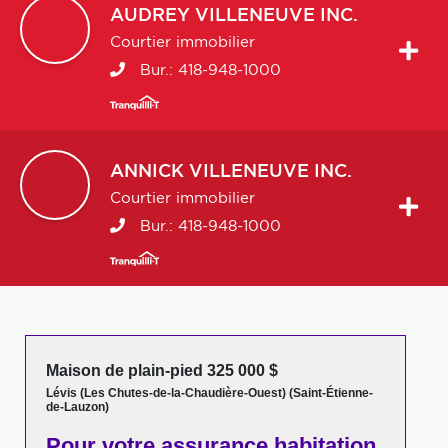
AUDREY
VILLENEUVE INC.
Courtier immobilier
Bur.:
418-948-1000
ANNICK
VILLENEUVE INC.
Courtier immobilier
Bur.:
418-948-1000
Maison de plain-pied 325 000 $
Lévis (Les Chutes-de-la-Chaudière-Ouest) (Saint-Étienne-
de-Lauzon)
Pour votre
assurance habitation,