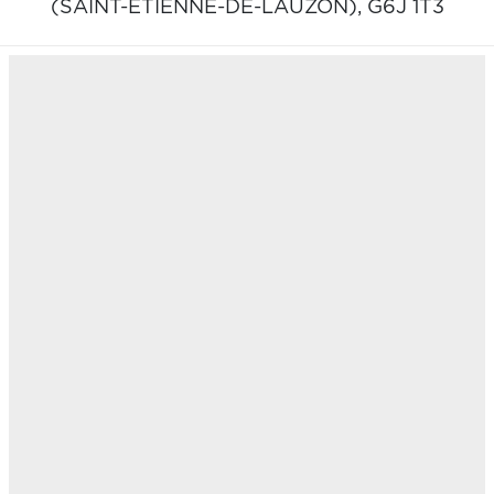
(SAINT-ÉTIENNE-DE-LAUZON),
G6J 1T3