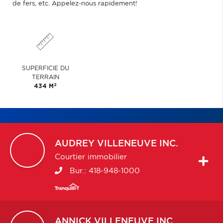
de fers, etc. Appelez-nous rapidement!
SUPERFICIE DU
TERRAIN
2
434 M
AUDREY
VILLENEUVE INC.
Courtier immobilier
Bur.:
418-948-1000
ANNICK
VILLENEUVE INC.