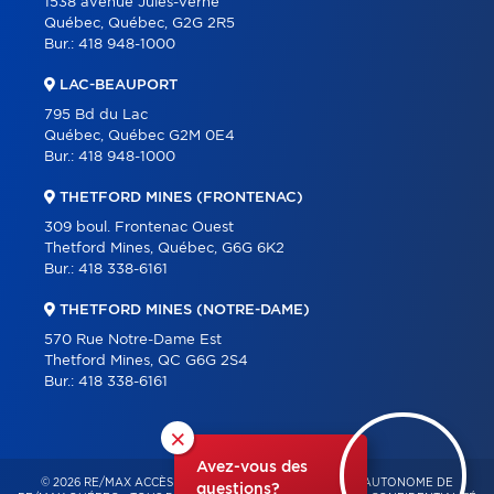
1538 avenue Jules-Verne
Québec, Québec, G2G 2R5
Bur.:
418 948-1000
LAC-BEAUPORT
795 Bd du Lac
Québec, Québec G2M 0E4
Bur.:
418 948-1000
THETFORD MINES (FRONTENAC)
309 boul. Frontenac Ouest
Thetford Mines, Québec, G6G 6K2
Bur.:
418 338-6161
THETFORD MINES (NOTRE-DAME)
570 Rue Notre-Dame Est
Thetford Mines, QC G6G 2S4
Bur.:
418 338-6161
×
Avez-vous des
© 2026 RE/MAX ACCÈS – FRANCHISÉ INDÉPENDANT ET AUTONOME DE
questions?