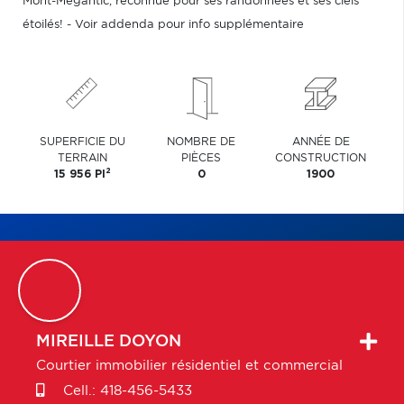
Mont-Mégantic, reconnue pour ses randonnées et ses ciels
étoilés! - Voir addenda pour info supplémentaire
SUPERFICIE DU
NOMBRE DE
ANNÉE DE
TERRAIN
PIÈCES
CONSTRUCTION
2
15 956 PI
0
1900
MIREILLE
DOYON
Courtier immobilier résidentiel et commercial
Cell.:
418-456-5433