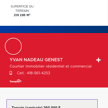
SUPERFICIE DU
TERRAIN
2
219 295 M
YVAN
NADEAU GENEST
Courtier immobilier résidentiel et commercial
Cell.:
418-561-4253
Terrain (agricole) 350 000 $