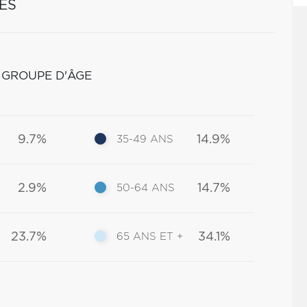
ES
 GROUPE D'ÂGE
9.7%
14.9%
35-49 ANS
2.9%
14.7%
50-64 ANS
23.7%
34.1%
65 ANS ET +