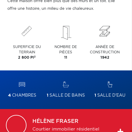
Cette maison offre bien plus que des murs et un toit. Elle
offre une histoire, un milieu de vie chaleureux.
SUPERFICIE DU
NOMBRE DE
ANNÉE DE
TERRAIN
PIÈCES
CONSTRUCTION
2
2 800 PI
11
1942
4
CHAMBRES
1
SALLE DE BAINS
1
SALLE D'EAU
HÉLÈNE
FRASER
Courtier immobilier résidentiel