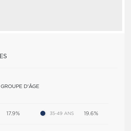
ES
 GROUPE D'ÂGE
17.9%
19.6%
35-49 ANS