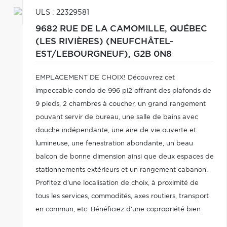
ULS : 22329581
9682 RUE DE LA CAMOMILLE,
QUÉBEC
(LES RIVIÈRES) (NEUFCHÂTEL-
EST/LEBOURGNEUF),
G2B 0N8
EMPLACEMENT DE CHOIX! Découvrez cet
impeccable condo de 996 pi2 offrant des plafonds de
9 pieds, 2 chambres à coucher, un grand rangement
pouvant servir de bureau, une salle de bains avec
douche indépendante, une aire de vie ouverte et
lumineuse, une fenestration abondante, un beau
balcon de bonne dimension ainsi que deux espaces de
stationnements extérieurs et un rangement cabanon.
Profitez d'une localisation de choix, à proximité de
tous les services, commodités, axes routiers, transport
en commun, etc. Bénéficiez d'une copropriété bien
gérée et d'une unité de condo soigneusement