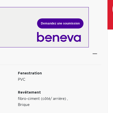
Demandez une soumission
Fenestration
PVC
Revêtement
fibro-ciment (côté/ arrière)
,
Brique