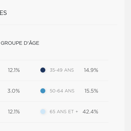
ES
 GROUPE D'ÂGE
12.1%
14.9%
35-49 ANS
3.0%
15.5%
50-64 ANS
12.1%
42.4%
65 ANS ET +