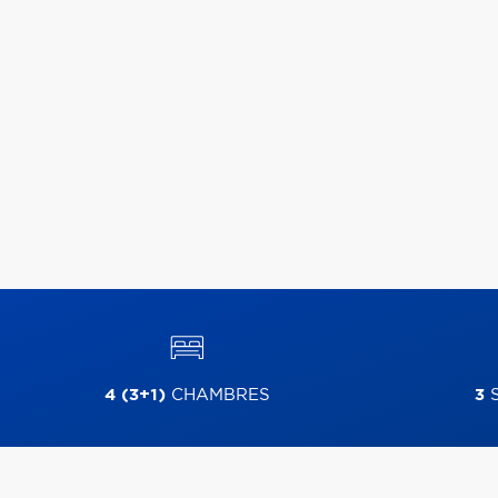
4 (3+1)
CHAMBRES
3
S