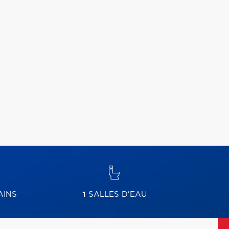
AINS
1
SALLES D'EAU