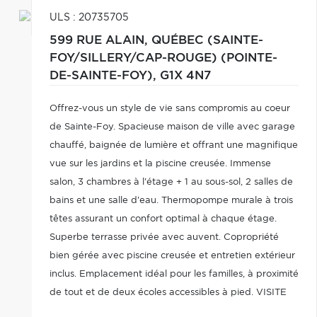
ULS : 20735705
599 RUE ALAIN,
QUÉBEC (SAINTE-
FOY/SILLERY/CAP-ROUGE) (POINTE-
DE-SAINTE-FOY),
G1X 4N7
Offrez-vous un style de vie sans compromis au coeur
de Sainte-Foy. Spacieuse maison de ville avec garage
chauffé, baignée de lumière et offrant une magnifique
vue sur les jardins et la piscine creusée. Immense
salon, 3 chambres à l'étage + 1 au sous-sol, 2 salles de
bains et une salle d'eau. Thermopompe murale à trois
têtes assurant un confort optimal à chaque étage.
Superbe terrasse privée avec auvent. Copropriété
bien gérée avec piscine creusée et entretien extérieur
inclus. Emplacement idéal pour les familles, à proximité
de tout et de deux écoles accessibles à pied. VISITE
LIBRE dimanche 14 juin de 14 h à 16 h.