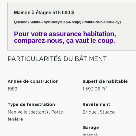
Maison à étages 515 000 $
Québec (Sainte-Foy/Sillery/Cap-Rouge) (Pointe-de-Sainte-Foy)
Pour votre
assurance habitation,
comparez-nous,
ça vaut le coup.
PARTICULARITÉS DU BÂTIMENT
Année de construction
Superficie habitable
2
1989
1 593,06 Pi
Type de fenestration
Revêtement
Manivelle (battant)
,
Porte-
Brique
,
Stucco
fenêtre
Garage
Intégré