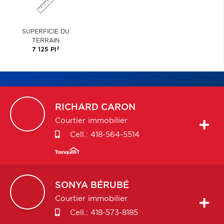
SUPERFICIE DU
TERRAIN
2
7 125 PI
RICHARD
CARON
Courtier immobilier
Cell.:
418-564-5514
SONYA
BÉRUBÉ
Courtier immobilier
Cell.:
418-573-8185