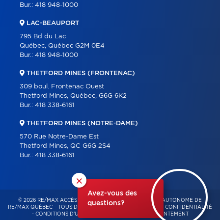
Bur.:
418 948-1000
LAC-BEAUPORT
795 Bd du Lac
Québec, Québec G2M 0E4
Bur.:
418 948-1000
THETFORD MINES (FRONTENAC)
309 boul. Frontenac Ouest
Thetford Mines, Québec, G6G 6K2
Bur.:
418 338-6161
THETFORD MINES (NOTRE-DAME)
570 Rue Notre-Dame Est
Thetford Mines, QC G6G 2S4
Bur.:
418 338-6161
×
Avez-vous des
© 2026 RE/MAX ACCÈS – FRANCHISÉ INDÉPENDANT ET AUTONOME DE
questions?
RE/MAX QUÉBEC – TOUS DROITS RÉSERVÉS -
POLITIQUE DE CONFIDENTIALITÉ
-
CONDITIONS D'UTILISATION
-
GESTION DU CONSENTEMENT