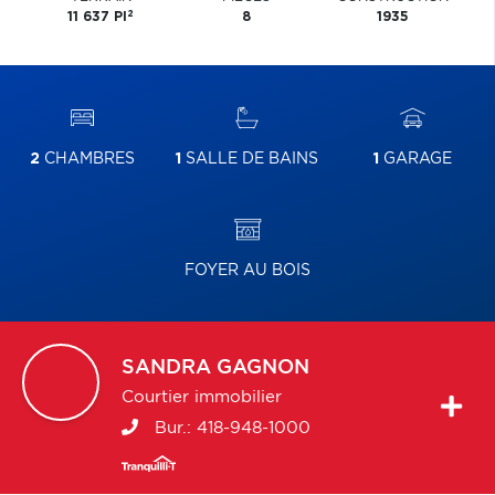
2
11 637 PI
8
1935
2
CHAMBRES
1
SALLE DE BAINS
1
GARAGE
FOYER AU BOIS
SANDRA
GAGNON
Courtier immobilier
Bur.:
418-948-1000