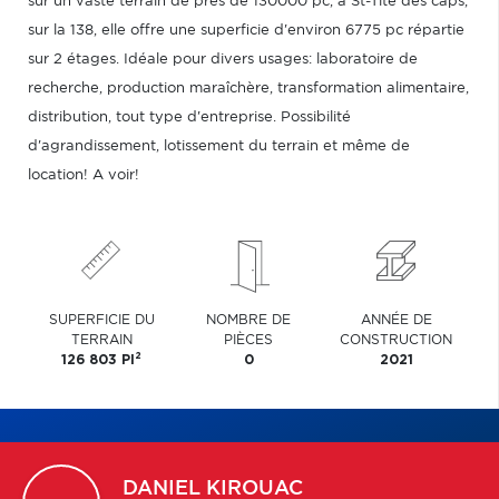
sur un vaste terrain de près de 130000 pc, à St-Tite des caps,
sur la 138, elle offre une superficie d'environ 6775 pc répartie
sur 2 étages. Idéale pour divers usages: laboratoire de
recherche, production maraîchère, transformation alimentaire,
distribution, tout type d'entreprise. Possibilité
d'agrandissement, lotissement du terrain et même de
location! A voir!
SUPERFICIE DU
NOMBRE DE
ANNÉE DE
TERRAIN
PIÈCES
CONSTRUCTION
2
126 803 PI
0
2021
DANIEL
KIROUAC