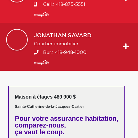
Cell.:
418-875-5551
JONATHAN
SAVARD
Courtier immobilier
Bur.:
418-948-1000
Maison à étages 489 900 $
Sainte-Catherine-de-la-Jacques-Cartier
Pour votre
assurance habitation,
comparez-nous,
ça vaut le coup.