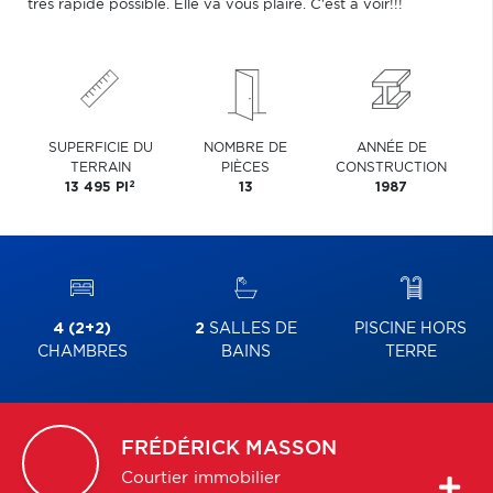
très rapide possible. Elle va vous plaire. C'est à voir!!!
SUPERFICIE DU
NOMBRE DE
ANNÉE DE
TERRAIN
PIÈCES
CONSTRUCTION
2
13 495 PI
13
1987
4 (2+2)
2
SALLES DE
PISCINE HORS
CHAMBRES
BAINS
TERRE
FRÉDÉRICK
MASSON
Courtier immobilier