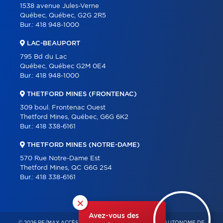
1538 avenue Jules-Verne
Québec, Québec, G2G 2R5
Bur.:
418 948-1000
LAC-BEAUPORT
795 Bd du Lac
Québec, Québec G2M 0E4
Bur.:
418 948-1000
THETFORD MINES (FRONTENAC)
309 boul. Frontenac Ouest
Thetford Mines, Québec, G6G 6K2
Bur.:
418 338-6161
THETFORD MINES (NOTRE-DAME)
570 Rue Notre-Dame Est
Thetford Mines, QC G6G 2S4
Bur.:
418 338-6161
×
Avez-vous des
© 2026 RE/MAX ACCÈS – FRANCHISÉ INDÉPENDANT ET AUTONOME DE