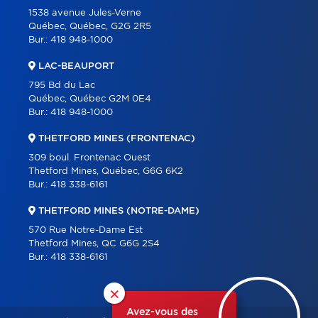
1538 avenue Jules-Verne
Québec, Québec, G2G 2R5
Bur.:
418 948-1000
LAC-BEAUPORT
795 Bd du Lac
Québec, Québec G2M 0E4
Bur.:
418 948-1000
THETFORD MINES (FRONTENAC)
309 boul. Frontenac Ouest
Thetford Mines, Québec, G6G 6K2
Bur.:
418 338-6161
THETFORD MINES (NOTRE-DAME)
570 Rue Notre-Dame Est
Thetford Mines, QC G6G 2S4
Bur.:
418 338-6161
×
Avez-vous des