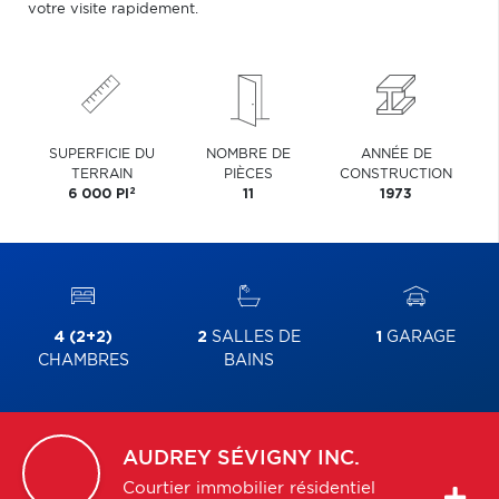
votre visite rapidement.
SUPERFICIE DU
NOMBRE DE
ANNÉE DE
TERRAIN
PIÈCES
CONSTRUCTION
2
6 000 PI
11
1973
4 (2+2)
2
SALLES DE
1
GARAGE
CHAMBRES
BAINS
AUDREY
SÉVIGNY INC.
Courtier immobilier résidentiel