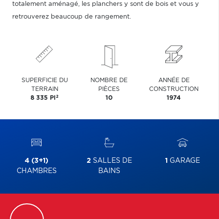
totalement aménagé, les planchers y sont de bois et vous y
retrouverez beaucoup de rangement.
SUPERFICIE DU
NOMBRE DE
ANNÉE DE
TERRAIN
PIÈCES
CONSTRUCTION
2
8 335 PI
10
1974
4 (3+1)
2
SALLES DE
1
GARAGE
CHAMBRES
BAINS