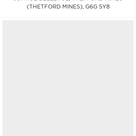
(THETFORD MINES),
G6G 5Y8