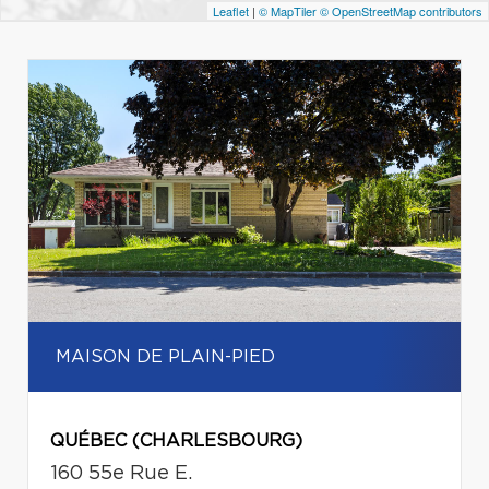
Leaflet
|
© MapTiler
© OpenStreetMap contributors
MAISON DE PLAIN-PIED
QUÉBEC (CHARLESBOURG)
160 55e Rue E.