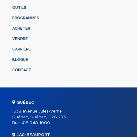
OUTILS
PROGRAMMES
ACHETER
VENDRE
CARRIÈRE
BLOGUE
CONTACT
QUÉBEC
1538 avenue Jules-Verne
Québec, Québec, G2G 2R5
Bur.:
418 948-1000
LAC-BEAUPORT