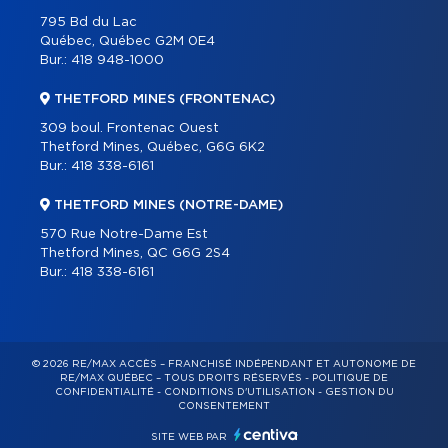
795 Bd du Lac
Québec, Québec G2M 0E4
Bur.:
418 948-1000
THETFORD MINES (FRONTENAC)
309 boul. Frontenac Ouest
Thetford Mines, Québec, G6G 6K2
Bur.:
418 338-6161
THETFORD MINES (NOTRE-DAME)
570 Rue Notre-Dame Est
Thetford Mines, QC G6G 2S4
Bur.:
418 338-6161
© 2026 RE/MAX ACCÈS – FRANCHISÉ INDÉPENDANT ET AUTONOME DE
RE/MAX QUÉBEC – TOUS DROITS RÉSERVÉS -
POLITIQUE DE
CONFIDENTIALITÉ
-
CONDITIONS D'UTILISATION
-
GESTION DU
CONSENTEMENT
SITE WEB PAR