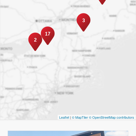
3
17
2
Leaflet
|
© MapTiler
© OpenStreetMap contributors