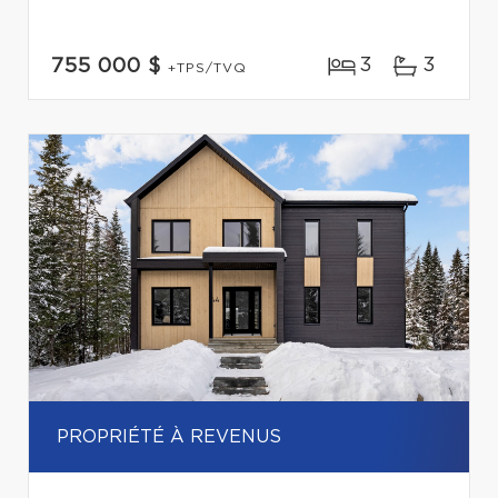
3
3
755 000 $
+TPS/TVQ
PROPRIÉTÉ À REVENUS