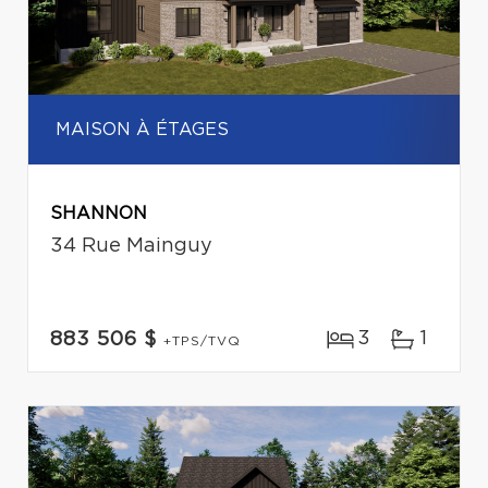
MAISON À ÉTAGES
SHANNON
34 Rue Mainguy
3
1
883 506 $
+TPS/TVQ