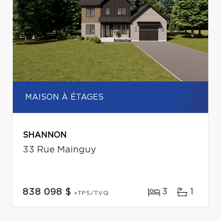
MAISON À ÉTAGES
SHANNON
33 Rue Mainguy
3
1
838 098 $
+TPS/TVQ