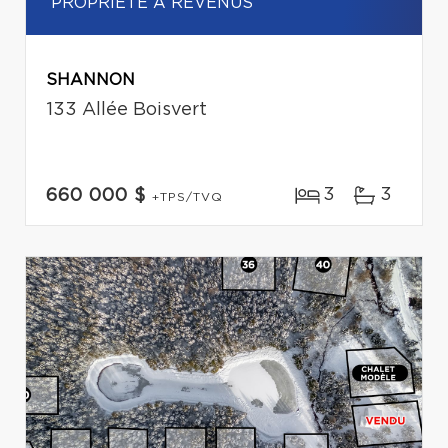
PROPRIÉTÉ À REVENUS
SHANNON
133 Allée Boisvert
3
3
660 000 $
+TPS/TVQ