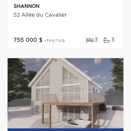
SHANNON
52 Allée du Cavalier
3
3
755 000 $
+TPS/TVQ