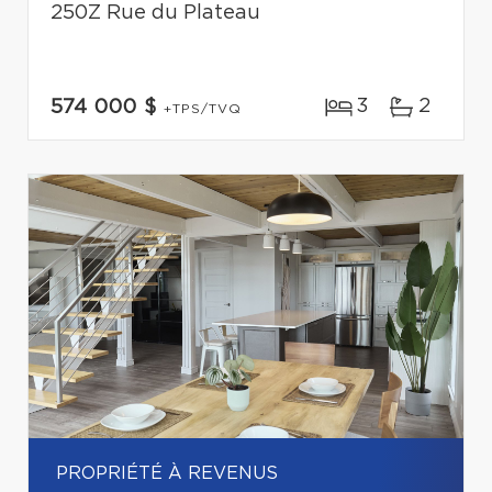
250Z Rue du Plateau
3
2
574 000 $
+TPS/TVQ
PROPRIÉTÉ À REVENUS