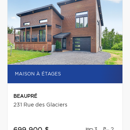
MAISON À ÉTAGES
BEAUPRÉ
231 Rue des Glaciers
699 900 $
3
2