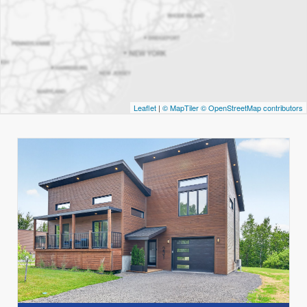
Leaflet
|
© MapTiler
© OpenStreetMap contributors