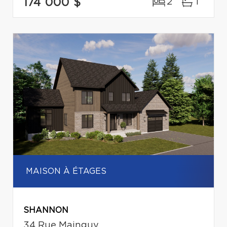
174 000 $
2
1
MAISON À ÉTAGES
SHANNON
34 Rue Mainguy