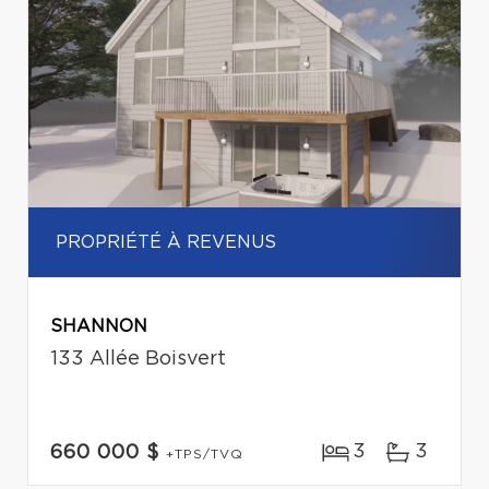
PROPRIÉTÉ À REVENUS
SHANNON
133 Allée Boisvert
3
3
660 000 $
+TPS/TVQ