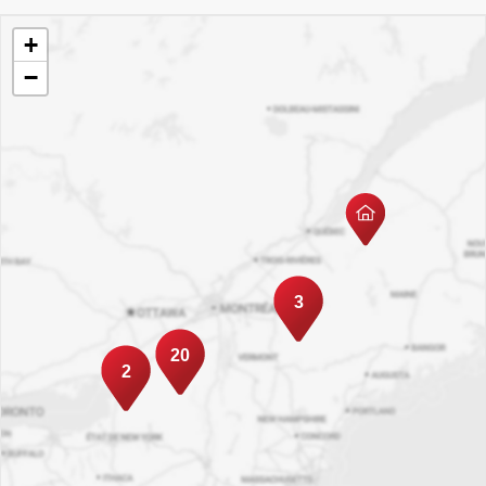
+
−
3
20
2