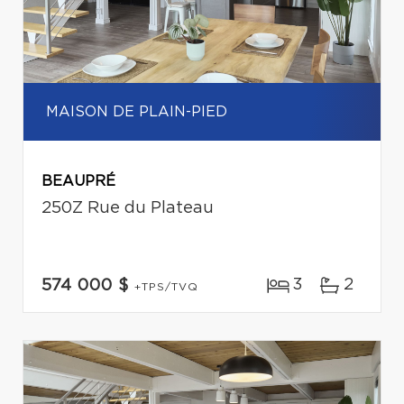
MAISON DE PLAIN-PIED
BEAUPRÉ
250Z Rue du Plateau
3
2
574 000 $
+TPS/TVQ