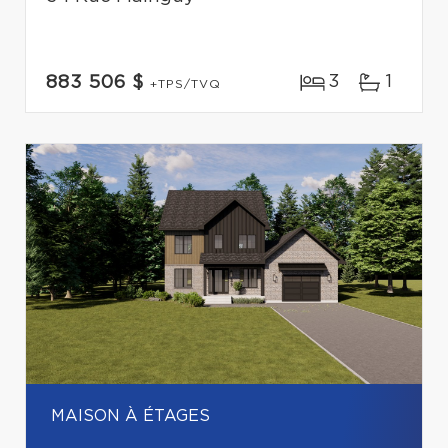
3
1
883 506 $
+TPS/TVQ
MAISON À ÉTAGES