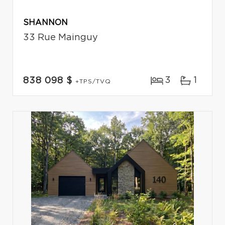
SHANNON
33 Rue Mainguy
3
1
838 098 $
+TPS/TVQ